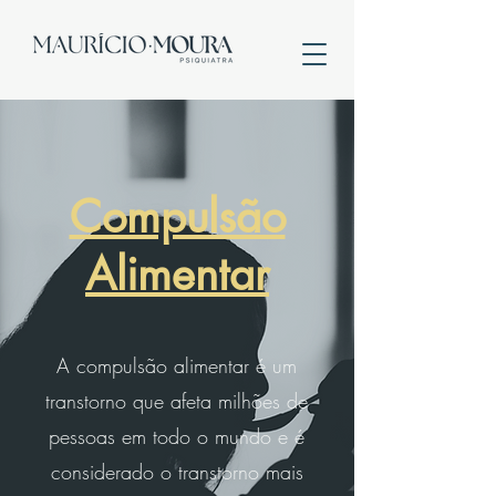
Compulsão
Alimentar
A compulsão alimentar é um
transtorno que afeta milhões de
pessoas em todo o mundo e é
considerado o transtorno mais