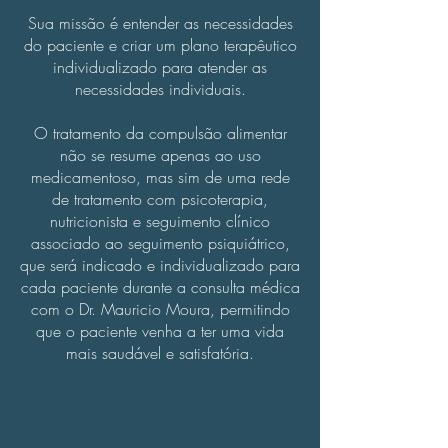
Sua missão é entender as necessidades
do paciente e criar um plano terapêutico
individualizado para atender as
necessidades individuais.
O tratamento da compulsão alimentar
não se resume apenas ao uso
medicamentoso, mas sim de uma rede
de tratamento com psicoterapia,
nutricionista e seguimento clínico
associado ao seguimento psiquiátrico,
que será indicado e individualizado para
cada paciente durante a consulta médica
com o Dr. Mauricio Moura, permitindo
que o paciente venha a ter uma vida
mais saudável e satisfatória.