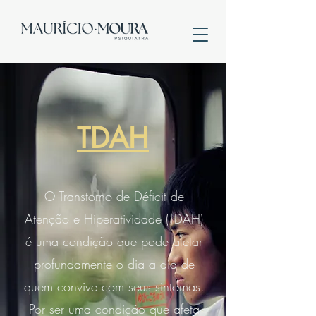
TDAH
O Transtorno de Déficit de
Atenção e Hiperatividade (TDAH)
é uma condição que pode afetar
profundamente o dia a dia de
quem convive com seus sintomas.
Por ser uma condição que afeta