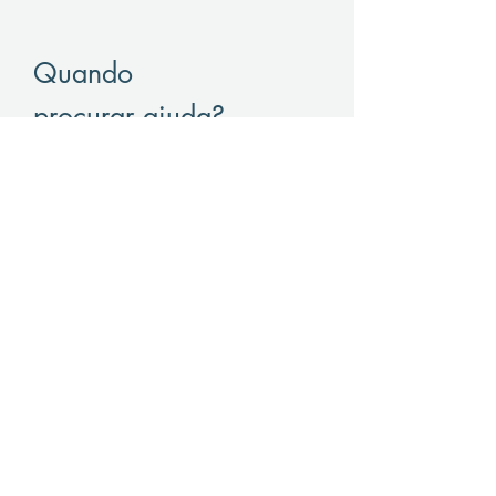
Quando
procurar ajuda?
Se você ou alguém que você conhece
está enfrentando sintomas como
desatenção, hiperatividade ou
impulsividade, é importante buscar
avaliação profissional.
O Dr. Maurício Moura, psiquiatra
especializado no tratamento de TDAH,
oferece consultas para ajudar a
gerenciar e reduzir os impactos dessa
condição na vida do paciente.