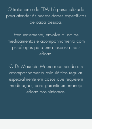
O tratamento do TDAH é personalizado
para atender às necessidades específicas
de cada pessoa.
Frequentemente, envolve o uso de
medicamentos e acompanhamento com
psicólogos para uma resposta mais
eficaz.
O Dr. Maurício Moura recomenda um
acompanhamento psiquiátrico regular,
especialmente em casos que requerem
medicação, para garantir um manejo
eficaz dos sintomas.